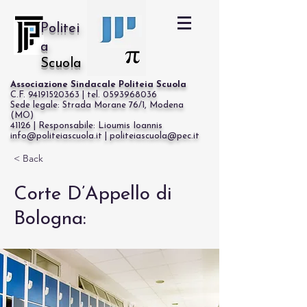
Politei
a
Scuola
Associazione Sindacale Politeia Scuola
C.F. 94191520363 | tel. 0593968036
Sede legale: Strada Morane 76/1, Modena
(MO)
41126 | Responsabile: Lioumis Ioannis
info@politeiascuola.it | politeiascuola@pec.it
Cerca
< Back
Corte D’Appello di
Bologna: