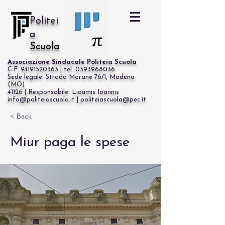
Politei
a
Scuola
Associazione Sindacale Politeia Scuola
C.F. 94191520363 | tel. 0593968036
Sede legale: Strada Morane 76/1, Modena
(MO)
41126 | Responsabile: Lioumis Ioannis
info@politeiascuola.it | politeiascuola@pec.it
Cerca
< Back
Miur paga le spese