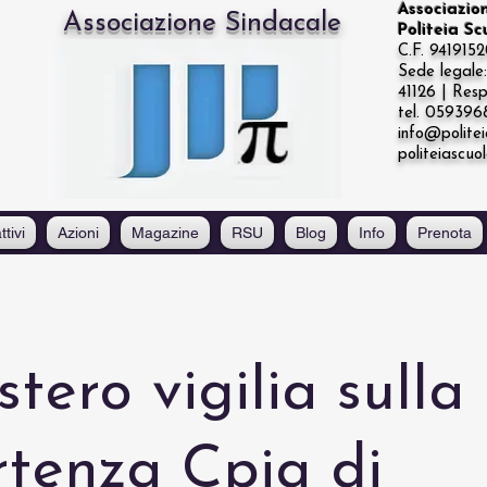
Associazio
Associazione Sindacale
Politeia S
C.F. 941915
Sede legal
41126 | Resp
tel. 05939
info@politei
politeiascuo
ttivi
Azioni
Magazine
RSU
Blog
Info
Prenota
stero vigilia sulla
rtenza Cpia di