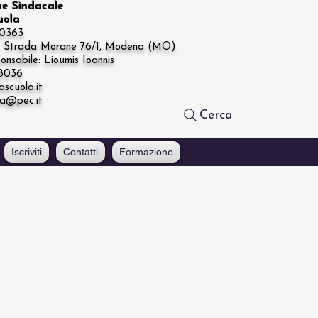
ne Sindacale
cuola
20363
e: Strada Morane 76/1, Modena (MO)
onsabile: Lioumis Ioannis
68036
ascuola.it
la@pec.it
Cerca
Iscriviti
Contatti
Formazione