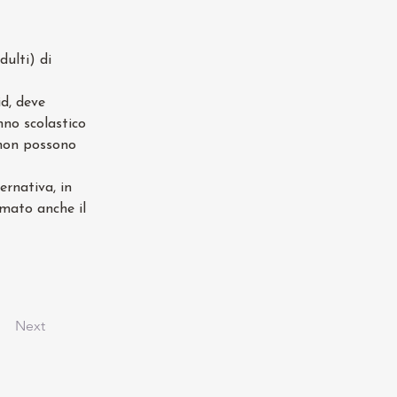
dulti) di 
d, deve 
nno scolastico 
 non possono 
rnativa, in 
rmato anche il 
Next