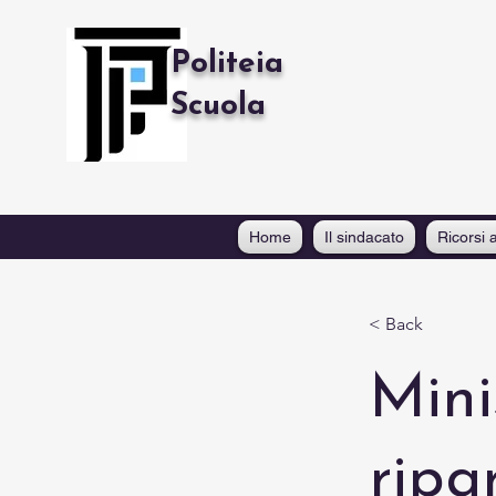
Politeia
Scuola
Home
Il sindacato
Ricorsi a
< Back
Mini
ripa