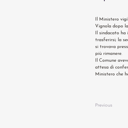
Il Ministero vig
Vignola dopo la
Il sindacato ha 
trasferirsi; la 
si trovava pres
più rimanere.
Il Comune aveva
attesa di confe
Ministero che ha
Previous