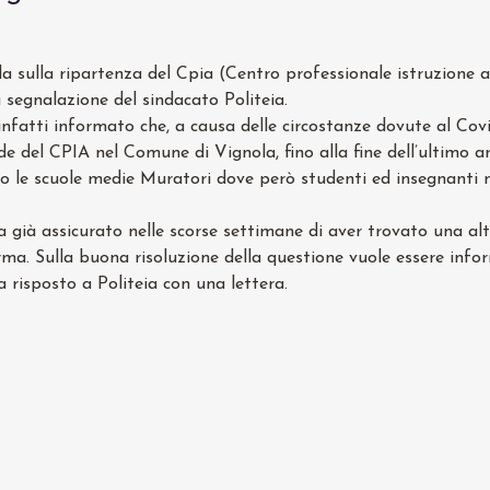
ila sulla ripartenza del Cpia (Centro professionale istruzione a
 segnalazione del sindacato Politeia.
infatti informato che, a causa delle circostanze dovute al Covi
sede del CPIA nel Comune di Vignola, fino alla fine dell’ultimo a
so le scuole medie Muratori dove però studenti ed insegnanti
 già assicurato nelle scorse settimane di aver trovato una alte
rma. Sulla buona risoluzione della questione vuole essere info
 risposto a Politeia con una lettera.