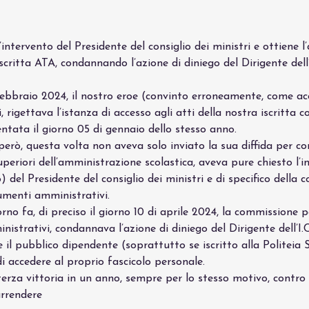
l’intervento del Presidente del consiglio dei ministri e ottiene l’
iscritta ATA, condannando l’azione di diniego del Dirigente dell’
 febbraio 2024, il nostro eroe (convinto erroneamente, come a
, rigettava l’istanza di accesso agli atti della nostra iscritta c
entata il giorno 05 di gennaio dello stesso anno.
 però, questa volta non aveva solo inviato la sua diffida per c
i superiori dell’amministrazione scolastica, aveva pure chiesto l’
) del Presidente del consiglio dei ministri e di specifico della
cumenti amministrativi.
rno fa, di preciso il giorno 10 di aprile 2024, la commissione pe
strativi, condannava l’azione di diniego del Dirigente dell’I.
 il pubblico dipendente (soprattutto se iscritto alla Politeia 
i accedere al proprio fascicolo personale.
terza vittoria in un anno, sempre per lo stesso motivo, contro 
rrendere