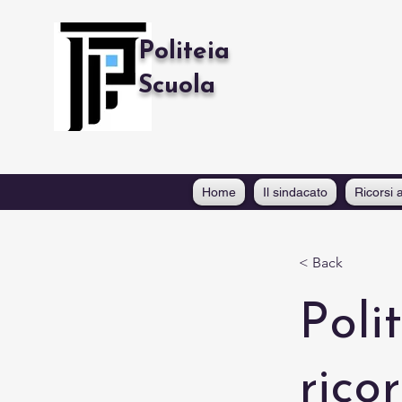
Politeia
Scuola
Home
Il sindacato
Ricorsi a
< Back
Poli
rico