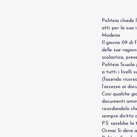
Politeia chiede 
atti per la sua 
Modena. 
Il giorno 09 di
delle sue ragioni
scolastica, pres
Politeia Scuola
a tutti i livell
(facendo ricorso
l’accesso ai do
Cosi qualche gio
documenti ammini
ricordandolo che
sempre diritto d
P.S: sarebbe la 
Ormai Si deve a