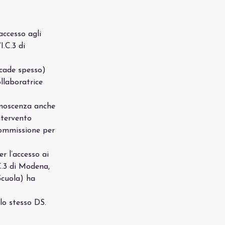
accesso agli 
I.C.3 di 
ccade spesso) 
ollaboratrice 
onoscenza anche 
intervento 
 commissione per 
r l’accesso ai 
C.3 di Modena, 
Scuola) ha 
lo stesso DS. 