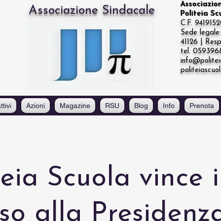
Associazio
Associazione Sindacale
Politeia S
C.F. 941915
Sede legal
41126 | Resp
tel. 05939
info@politei
politeiascuo
ttivi
Azioni
Magazine
RSU
Blog
Info
Prenota
teia Scuola vince i
rso alla Presidenz