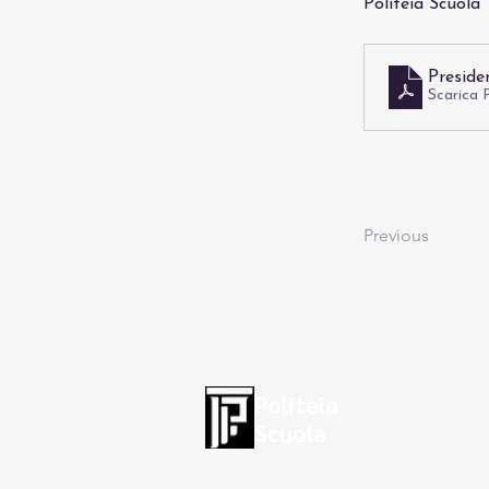
Politeia Scuola
Presiden
Scarica
Previous
Politeia
Scuola