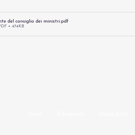
te del consiglio dei ministri
.pdf
 PDF • 474KB
Home
Il Sindacato
Ricorsi Attivi