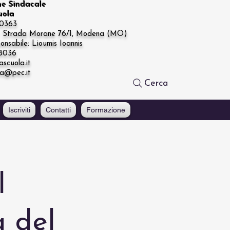
ne Sindacale
cuola
20363
e: Strada Morane 76/1, Modena (MO)
onsabile: Lioumis Ioannis
68036
ascuola.it
la@pec.it
Cerca
Iscriviti
Contatti
Formazione
l
a del