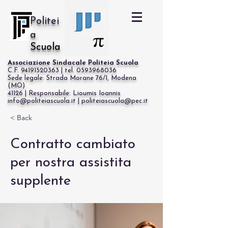
Politei
a
Scuola
Associazione Sindacale Politeia Scuola
C.F. 94191520363 | tel. 0593968036
Sede legale: Strada Morane 76/1, Modena
(MO)
41126 | Responsabile: Lioumis Ioannis
info@politeiascuola.it | politeiascuola@pec.it
Cerca
< Back
Contratto cambiato
per nostra assistita
supplente