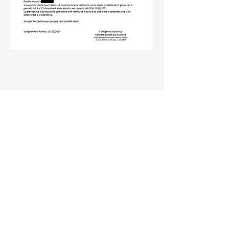
Previous
Next
Politeia
Scuola
Home
Il Sindacato
Ricorsi Attivi
RSU
Info