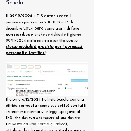
Scuola
Il 
02/12/2024 
il D.S 
autorizzava
 il 
permesso per i giorni
9,10,11,12 e 13 di 
dicembre 2024 
però
come giorni di ferie 
non retribuite
 anche se richieste il giorno 
29/11/2024 dalla nostra assistita 
con le 
stesse modalità previste per i permessi 
personali o familiari;
Il giorno 6/12/2024 Politeia Scuola con una 
diffida corredata (come suo solito) con tutti 
i riferimenti normativi e leggi, spiegava al 
D.S. che doveva adempiere al suo dovere 
(
imposto da 
una
 norma giuridica
), 
attribuendo alla nostra assistita il permesso 