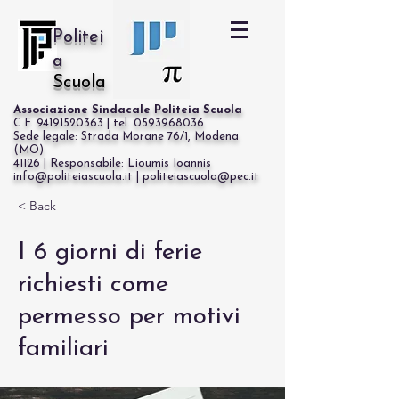
Politei
a
Scuola
Associazione Sindacale Politeia Scuola
C.F. 94191520363 | tel. 0593968036
Sede legale: Strada Morane 76/1, Modena
(MO)
41126 | Responsabile: Lioumis Ioannis
info@politeiascuola.it | politeiascuola@pec.it
Cerca
< Back
I 6 giorni di ferie
richiesti come
permesso per motivi
familiari