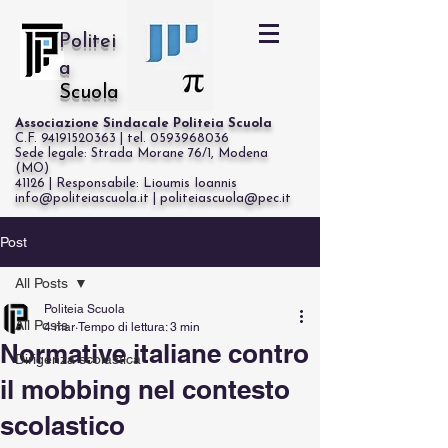
Politei
a
Scuola
Associazione Sindacale Politeia Scuola
C.F. 94191520363 | tel. 0593968036
Sede legale: Strada Morane 76/1, Modena
(MO)
41126 | Responsabile: Lioumis Ioannis
info@politeiascuola.it | politeiascuola@pec.it
Cerca
Post
All Posts
Politeia Scuola
All Posts
4 mar
Tempo di lettura: 3 min
Normative italiane contro
Dirigenza scolastica
il mobbing nel contesto
scolastico